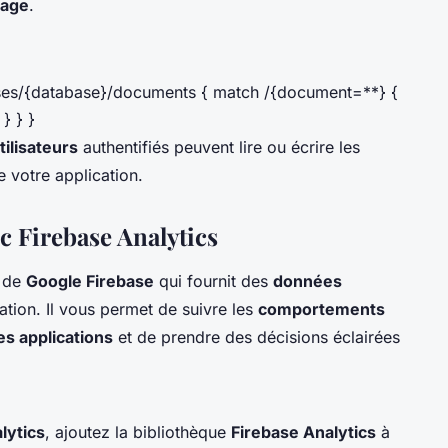
rage
.
bases/{database}/documents { match /{document=**} {
 } } }
tilisateurs
authentifiés peuvent lire ou écrire les
 votre application.
ec Firebase Analytics
t de
Google Firebase
qui fournit des
données
ication. Il vous permet de suivre les
comportements
s applications
et de prendre des décisions éclairées
lytics
, ajoutez la bibliothèque
Firebase Analytics
à