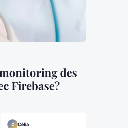
 monitoring des
ec Firebase?
Célia
C